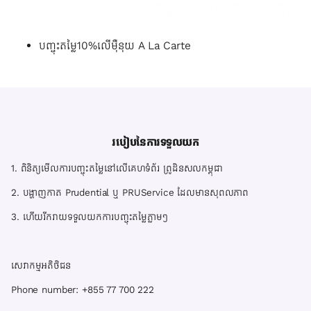
បញ្ចុះតម្លៃ10%លើម៉ឺនុយ A La Carte
របៀបនៃការទទួលយក
1. ពិនិត្យមើលការបញ្ចុះតម្លៃនៅលើគេហទំព័រ ព្រូដិនសលកម្ពុជា
2. បង្ហាញកាត Prudential ឬ PRUService ដែលមានសុពលភាព
3. ហើយរីករាយទទួលយកការបញ្ចុះតម្លៃភ្លាមៗ
សេវាកម្មអតិថិជន
Phone number: +855 77 700 222