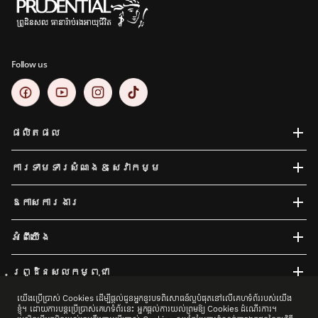
Follow us
ផលិតផល
ការទាមទារសំណង​ & សេវាកម្ម
ឱកាសការងារ
អំពីយើង
ព្រូដិនសលកម្ពុជា
យើងប្រើប្រាស់ Cookies ដើម្បីផ្តល់ជូនអ្នកនូវបទពិសោធន៍ល្អបំផុតនៅលើគេហទំព័ររបស់យើង
ខ្ញុំ។ ដោយការបន្តប្រើប្រាស់គេហទំព័រនេះ អ្នកផ្តល់ការយល់ព្រមឱ្យ Cookies ដំណើរការ។