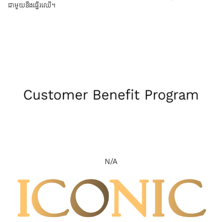
ជាមួយនឹងធ្នើរឈើ។
N/A