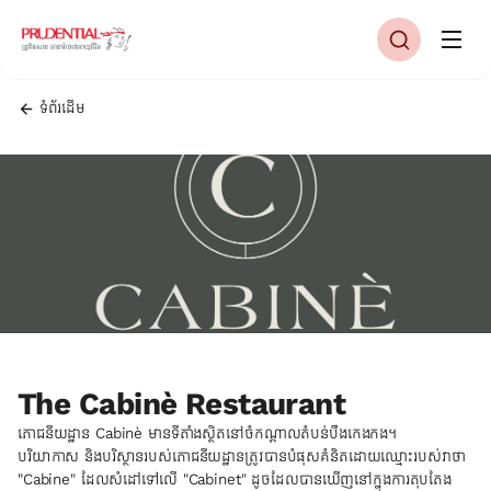
ទំព័រដើម
The Cabinè Restaurant
ភោជនីយដ្ឋាន Cabinè មានទីតាំងស្ថិតនៅចំកណ្តាលតំបន់បឹងកេងកង។
បរិយាកាស និងបរិស្ថានរបស់ភោជនីយដ្ឋានត្រូវបានបំផុសគំនិតដោយឈ្មោះរបស់វាថា
"Cabine" ដែលសំដៅទៅលើ "Cabinet" ដូចដែលបានឃើញនៅក្នុងការតុបតែង