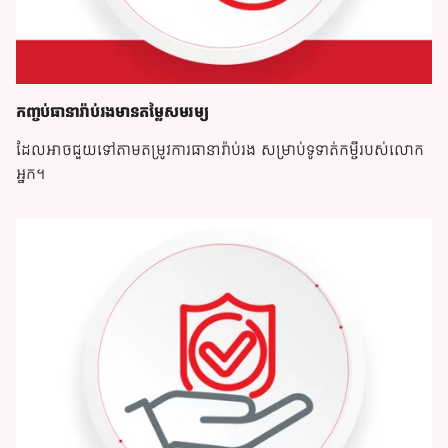
កញ្ចប់ធានារ៉ាប់រងមានតម្លៃសមរម្យ
ដែលអាចជួយទៅតាមតម្រូវការធានារ៉ាប់រង សម្រាប់ទូទាត់កម្ចីរបស់លោក
អ្នក។