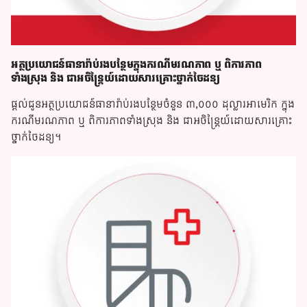
អត្ថប្រយោជន៍ធានារ៉ាប់រងបន្ថែមក្នុងករណីមរណភាព ឬ ពិការភាព
ទាំងស្រុង និង ជាអចិន្រ្តៃយ៍ដោយសារគ្រោះថ្នាក់ចៃដន្យ
ផ្តល់ជូនអត្ថប្រយោជន៍ធានារ៉ាប់រងបន្ថែមចំនួន ៣,០០០ ដុល្លារអាមេរិក​ ក្នុង
ករណីមរណភាព ឬ ពិការភាពទាំងស្រុង និង ជាអចិន្រ្តៃយ៍ដោយសារគ្រោះ
ថ្នាក់ចៃដន្យ។