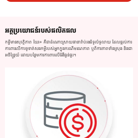
អត្ថប្រយោជន៍របស់ផលិតផល
កម្ចីមានសុវត្ថិភាព ឃែរ+ គឺជាដំណោះស្រាយធានារ៉ាប់រងដ៏ទូលំទូលាយ ដែលផ្ដល់ការ
ការពារលើការទូទាត់សងកម្ចីរបស់អ្នកក្នុងករណីមរណភាព ឬពិការភាពទាំងស្រុង និងជា
អចិន្រ្តៃយ៍ ដោយបន្ថែមការការពារលើជំងឺធ្ងន់ធ្ងរ។