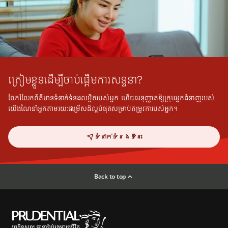
ត្រៀមខ្លួនដើម្បីចាប់ផ្តើមការសន្ទនា?
ចែករំលែកព័ត៌មានទំនាក់ទំនងលម្អិតរបស់អ្នក ហើយអនុញ្ញាតឱ្យក្រុមអ្នកជំនាញរបស់
យើងណែនាំអ្នកតាមរយៈជម្រើសដ៏ល្អបំផុតសម្រាប់តម្រូវការបស់អ្នក។
ទំនាក់ទំនងទីនេះ
Back to top