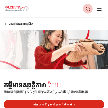
ធានារ៉ាប់រងអាយុជីវិត
កម្ចីមានសុវត្ថិភាព
ឃែរ+
ការពារទឹកប្រាក់កម្ចីរបស់អ្នក ជាមួយនឹងអត្ថប្រយោជន៍ព្យាបាលជំងឺធ្ងន់ធ្ងរ
ទាញយកខិត្តប័ណ្ណផលិតផល