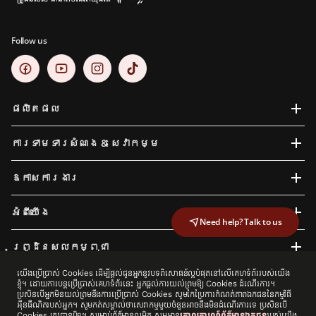
Follow us
ផលិតផល
ការទាមទារសំណង​ & សេវាកម្ម
ឱកាសការងារ
អំពីយើង
Need help? Talk to us
ព្រូដិនសលកម្ពុជា
យើងប្រើប្រាស់ Cookies ដើម្បីផ្តល់ជូនអ្នកនូវបទពិសោធន៍ល្អបំផុតនៅលើគេហទំព័ររបស់យើង
ខ្ញុំ។ ដោយការបន្តប្រើប្រាស់គេហទំព័រនេះ អ្នកផ្តល់ការយល់ព្រមឱ្យ Cookies ដំណើរការ។
ប្រសិនបើអ្នកមិនយល់ព្រមនឹងការប្រើប្រាស់ Cookies សូមកែប្រែការកំណត់ភាពឯកជននៃកម្មវិធី
អ៊ីនធឺណិតរបស់អ្នក។ សូមកត់សម្គាល់ថាសេវាកម្មមួយចំនួនអាចនឹងមិនដំណើរការទេ ប្រសិនបើ
ក្រុមហ៊ុនព្រូដិនសលកម្ពុជា គឺជាក្រុមហ៊ុនបុត្រសម្ព័ន្ធមិនផ្ទាល់នៃក្រុមហ៊ុនព្រូដិនសល ភីអិលស៊ី។ ក្រុមហ៊ុន ព្រូដិនសល
Cookies ត្រូវបានបិទ។ សម្រាប់ព័ត៌មានលម្អិត សូមអាន
គោលការណ៍ព័ត៌មានឯកជន
របស់យើង
កម្ពុជា និងក្រុមហ៊ុនព្រូដិនសល ភីអិលស៊ី មិនមានការជាប់ទាក់ទងជាមួយ ក្រុមហ៊ុន ព្រូដិនសល ហ្វាយនែនអុីន