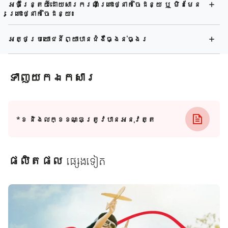
អចិន្រ្តៃយ៍ដោយសារករណីគ្រោះថ្នាក់ចៃដន្យ ឬ មិនមែន
គ្រោះថ្នាក់ចៃដន្យ៖
អត្ថប្រយោជន៍​ព្យាបានជំងឺធ្ងន់ធ្ងរ
ទាញយកឯកសារ
*ខ​ និងលក្ខខណ្ឌត្រូវបានអនុវត្ត
ផលិតផល
ផ្សេងទៀត