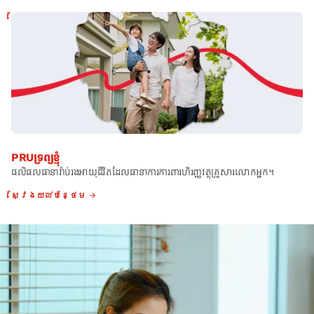
ស្វែងយល់បន្ថែម
PRU
ទ្រព្យខ្ញុំ
ផលិផលធានារ៉ាប់រងអាយុជីវិតដែលធានាការការពារហិរញ្ញវត្ថុគ្រួសារលោកអ្នក។
ស្វែងយល់បន្ថែម