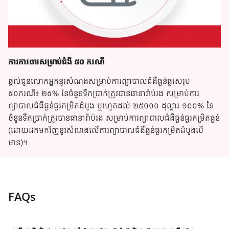
ការការពារសម្រាប់ជំងឺ ៥០ ករណី
ផ្តល់ជូនលោកអ្នកនូវសំណងសម្រាប់ការព្យាបាលជំងឺធ្ងន់ធ្ងរសរុប
៥០ករណី៖ ២៥% នៃចំនួនទឹកប្រាក់ត្រូវបានធានារ៉ាប់រង សម្រាប់ការ
ព្យាបាលជំងឺធ្ងន់ធ្ងរកម្រិតដំបូង ឬរហូតដល់ ២៥០០០ ដុល្លារ ១០០% នៃ
ចំនួនទឹកប្រាក់ត្រូវបានធានារ៉ាប់រង សម្រាប់ការព្យាបាលជំងឺធ្ងន់ធ្ងរកម្រិតធ្ងន់
(ដោយដកមកវិញនូវសំណងលើការព្យាបាលជំងឺធ្ងន់ធ្ងរកម្រិតដំបូងបើ
មាន)។
FAQ​s