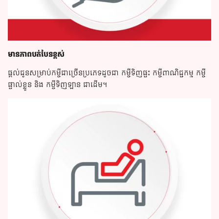
មានភាពបត់​បែនខ្ពស់
ផ្តល់ជូនសម្រាប់កម្ចីជាច្រើនប្រភេទដូចជា កម្ចីទិញផ្ទះ កម្ចីពាណិជ្ជកម្ម កម្ចី
ផ្ទាល់ខ្លួន​ ​និង កម្ចីទិញឡាន ជាដើម។