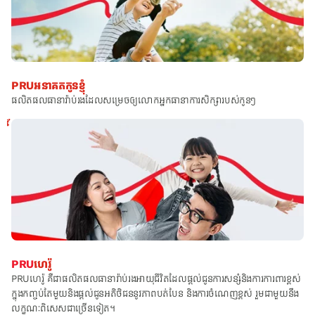
PRU
អនាគតកូនខ្ញុំ
ផលិតផលធានារ៉ាប់រងដែលសម្រេចឲ្យលោកអ្នកធានាការសិក្សារបស់កូនៗ
ស្វែងយល់បន្ថែម
PRU
ហេរ៉ូ
PRUហេរ៉ូ គឺជាផលិតផលធានារ៉ាប់រងអាយុជីវិតដែលផ្ដល់ជូនការសន្សំនិងការការពារខ្ពស់
ក្នុងកញ្ចប់តែមួយនិងផ្ដល់ជូនអតិថិជននូវភាពបត់បែន និងការចំណេញខ្ពស់ រួមជាមួយនឹង
លក្ខណៈពិសេសជាច្រើនទៀត។