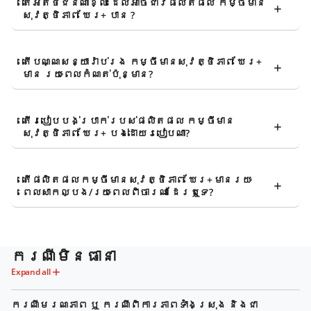
តើអតិថិជនណាខ្លះ ដែលអាចជាវផលិតផល កម្ចីមាន
សុវត្ថិភាព ឃែរ+ បាន ?
តើបណ្ណសន្យារ៉ាប់រង កម្ចីមានសុវត្ថិភាព ឃែរ+
មាន រយៈពេលកំណត់ប៉ុន្មាន?
តើរបៀបបង់ប្រាក់របស់ផលិតផល កម្ចីមាន
សុវត្ថិភាព ឃែរ+ បង់ដោយរបៀបណា?
តើផលិតផល កម្ចីមានសុវត្ថិភាព ឃែរ+ មានរយៈ
ពេលសាកល្បង/រយៈពេលពិចារណា ដែរឬទេ?
ករណីមិនធានា
Expand all
ករណីមរណភាព ឬ ករណីពិការភាពទាំងស្រុង និងជា