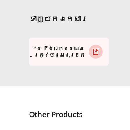
ទាញយកឯកសារ
*ខ​ និងលក្ខខណ្ឌ
ត្រូវបានអនុវត្ត
Other Products