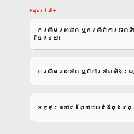
Expand all
ករណីមរណភាព ឬករណីពិការភាពទាំងស្
ចៃដន្យ៖
ករណីមរណភាព ឬពិការភាពទាំងស្រុង 
អត្ថប្រយោជន៍ព្យាបាលជំងឺធ្ងន់ធ