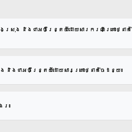
រុង និងជាអចិន្រ្តៃយ៍ដោយសារករណីគ្រោះថ្នាក់ច
និងជាអចិន្រ្តៃយ៍ដោយសារគ្រោះថ្នាក់ចៃដន្យ៖
្ងរ៖