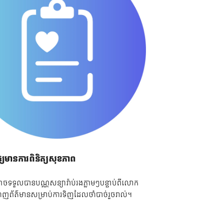
ឲ្យមានការពិនិត្យសុខភាព
ចទទួលបានបណ្ណសន្យារ៉ាប់រងភ្លាមៗបន្ទាប់ពីលោក
ពេញព័ត៌មានសម្រាប់ការទិញដែលចាំបាច់រួចរាល់។