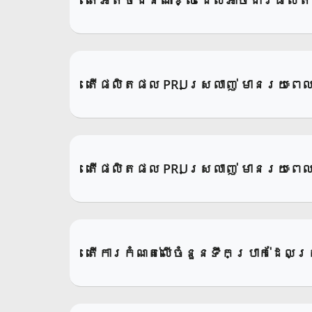
តើផលិតផល PRUស្រលាញ់ មានរយៈពេលក
តើផលិតផល PRUស្រលាញ់ មានរយៈពេល
តើការកំណត់លើចំនួនទឹកប្រាក់ដែលត