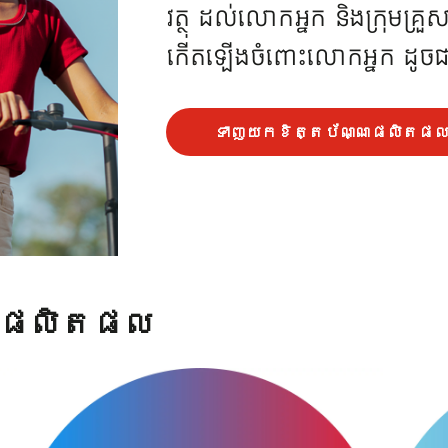
វត្ថុ ដល់លោកអ្នក និងក្រុមគ្
កើតឡើងចំពោះលោកអ្នក ដូចជាក
ទាញយកខិត្តប័ណ្ណផលិតផ
់ផលិតផល