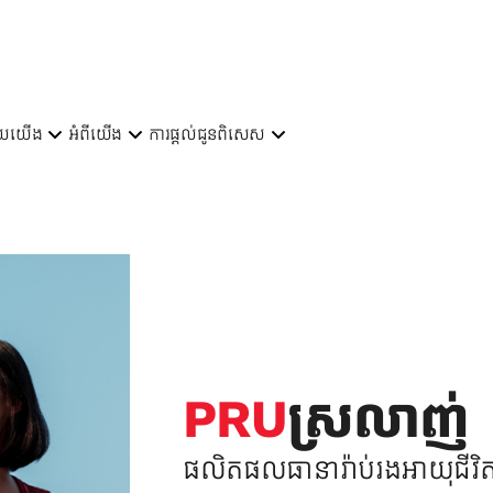
ួយយើង​
អំពីយើង
ការផ្តល់ជូនពិសេស
PRU
ស្រលាញ់
ផលិតផលធានារ៉ាប់រងអាយុជីវិត