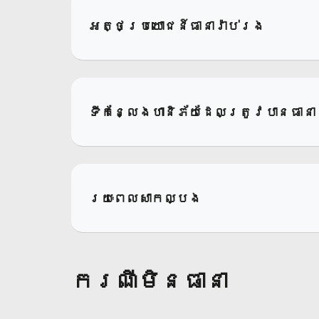
អត្ថប្រយោជន៍ធានារ៉ាប់រង
ទីកន្លែងហានិភ័យដែលត្រូវបានធានា
រយៈពេលសាកល្បង
ករណីមិនធានា