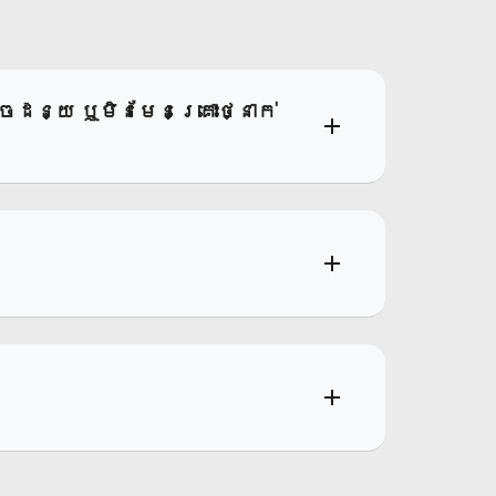
ៃដន្យ ឬមិនមែនគ្រោះថ្នាក់