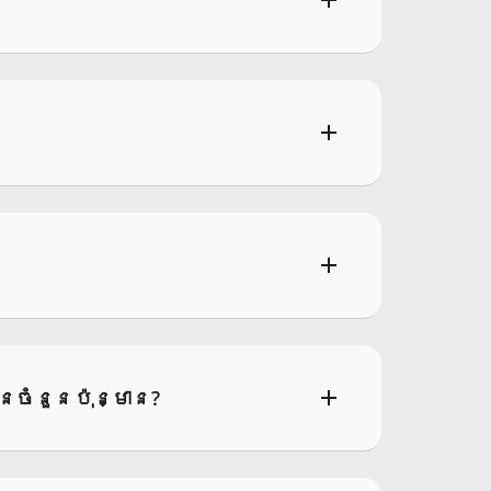
ចំនួនប៉ុន្មាន?