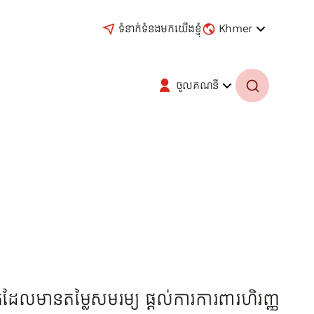
ទំនាក់ទំនងមកយើងខ្ញុំ
Khmer
ចូលគណនី
ដែលមានតម្លៃសមរម្យ ផ្តល់ការការពារហិរញ្ញ