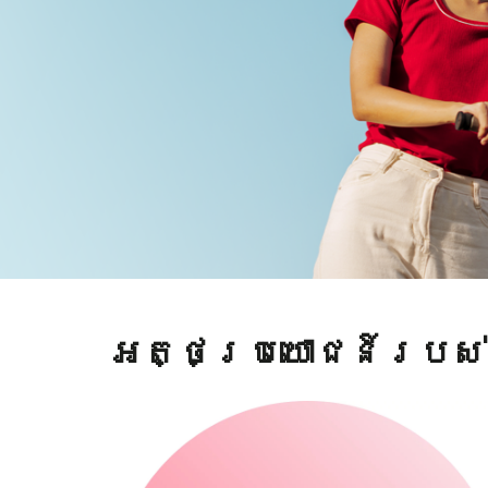
អត្ថប្រយោជន៍របស