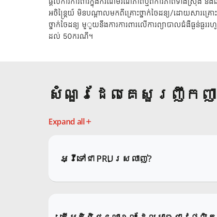
ផ្តល់ការការពារក្នុងករណីមរណភាពឬពិការភាពទាំងស្រុង និង
អចិន្រ្តៃយ៍ មិនបណ្តាលមកពីគ្រោះថ្នាក់ចៃដន្យ/ដោយសារគ្រោះ
ថ្នាក់ចៃដន្យ មួួយនឹងការការពារលើការព្យាបាលជំងឺធ្ងន់ធ្ងររហ
ដល់ 50ករណី។
សំណួរដែលគេសួរញឹកញា
Expand all
អ្វីទៅជា PRUស្រលាញ់?
តើអតិថិជនណាខ្លះ ដែលអាចជាវផលិត