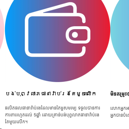
បង់បុព្វលាភធានារ៉ាប់រងតែមួយលើក
មិនតម្រូវ
ផលិតផលធានារ៉ាប់រងដែលមានតៃម្លសមរម្យ​ ទទួលបានការ
លោកអ្នកអា
ការពាររហូតដល់ 5ឆ្នាំ ដោយគ្រាន់បង់បុព្វលាភធានារ៉ាប់រង
អ្នកបានបំ
តែមួយលើក។