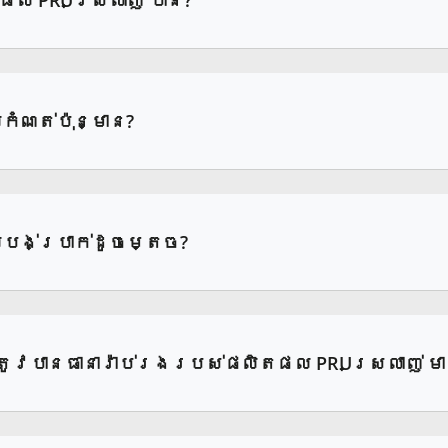
ំណត់ប៉ុន្មាន?
បង់ប្រាក់ដូចម្តេច?
្រូវបានធានារ៉ាប់រងរបស់ផលិតផល PRUស្រលាញ់ មាន