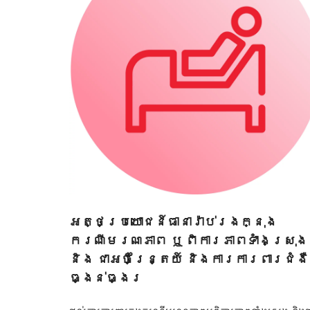
អត្ថប្រយោជន៍ធានារ៉ាប់រងក្នុង
ករណីមរណភាព ឬ ពិការភាពទាំងស្រុង
និង ជាអចិន្រ្តៃយ៍ និងការការពារជំងឺ
ធ្ងន់ធ្ងរ