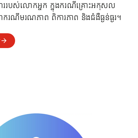
រួសាររបស់លោកអ្នក ក្នុងករណីគ្រោះអកុសល
រណីមរណភាព ពិការភាព និងជំងឺធ្ងន់ធ្ងរ។
ល