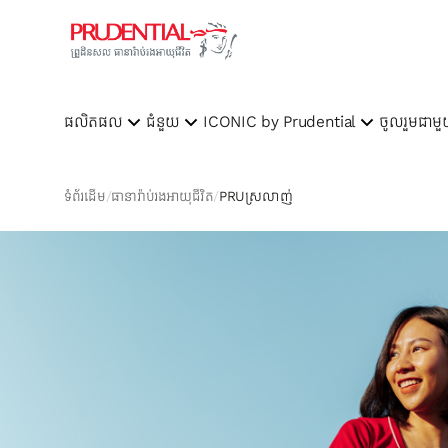
ផលិតផល
ជំនួយ
ICONIC by Prudential
ចូលរួមជាម
ទំព័រដើម
ធានារ៉ាប់រងអាយុជីវិត
PRUស្រលាញ់