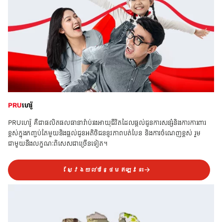
PRU
ហេរ៉ូ
PRUហេរ៉ូ គឺជាផលិតផលធានារ៉ាប់រងអាយុជីវិតដែលផ្ដល់ជូនការសន្សំនិងការការពារ
ខ្ពស់ក្នុងកញ្ចប់តែមួយនិងផ្ដល់ជូនអតិថិជននូវភាពបត់បែន និងការចំណេញខ្ពស់ រួម
ជាមួយនឹងលក្ខណៈពិសេសជាច្រើនទៀត។
ស្វែងយល់បន្ថែមឥឡូវនេះ