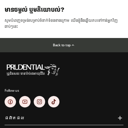
មានចម្ងល់ ឬមតិយោបល់?
សូមបំពេញទម្រង់សម្រាប់ទំនាក់ទំនងខាងក្រោម យើងខ្ញុំនឹងឆ្លើយតបទៅកាន់អ្នកវិញ
ឆាប់ៗនេះ
Back to top
Follow us
ផលិតផល