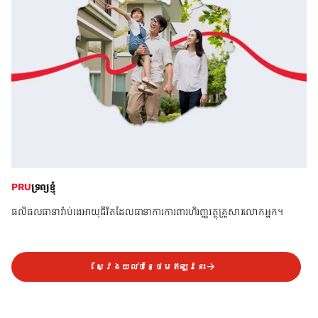
PRU
ទ្រព្យខ្ញុំ
ផលិផលធានារ៉ាប់រងអាយុជីវិតដែលធានាការការពារហិរញ្ញវត្ថុគ្រួសារលោកអ្នក។
ស្វែងយល់បន្ថែមឥឡូវនេះ