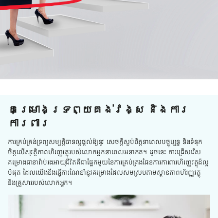
គម្រោងទ្រព្យគង់វង្ស និងការ
ការពារ
ការគ្រប់គ្រង់ទ្រព្យសម្បត្តិបានល្អផ្តល់ឱ្យនូវ សេចក្តីស្ងប់ចិត្តនាពេលបច្ចុប្បន្ន និងទំនុក
ចិត្តលើសុវត្ថិភាពហិរញ្ញវត្ថុរបស់លោកអ្នកនាពេលអនាគត។ ដូចនេះ ការជ្រើសរើស
គម្រោងធានារ៉ាប់រងអាយុជីវិតគឺជាផ្នែកមួយនៃការគ្រប់គ្រងផែនការការពារហិរញ្ញវត្ថុដ៏ល្អ
បំផុត ដែលយើងនឹងធ្វើការណែនាំនូវគម្រោងដែលសមស្របតាមស្ថានភាពហិរញ្ញវត្ថុ
និងគ្រួសាររបស់លោកអ្នក។