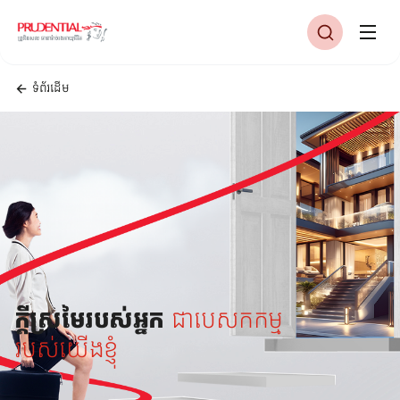
ទំព័រដើម
ក្តីស្រមៃរបស់អ្នក
ជាបេសកកម្ម
របស់យើងខ្ញុំ