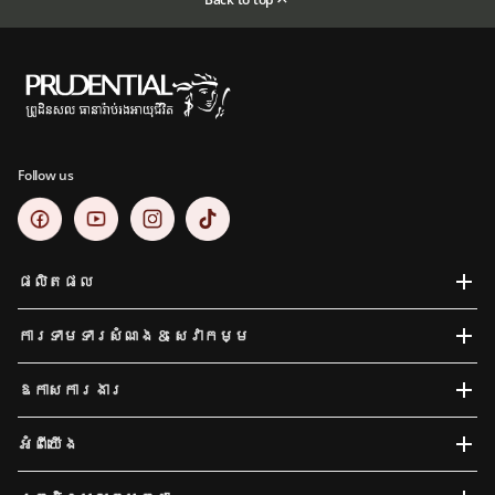
Follow us
ផលិតផល
ការទាមទារសំណង​ & សេវាកម្ម
ឱកាសការងារ
អំពីយើង