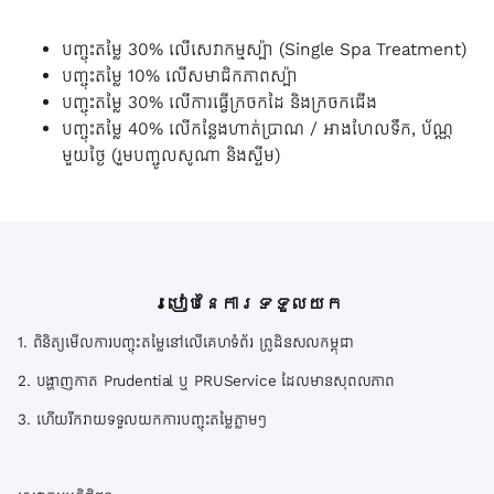
បញ្ចុះតម្លៃ 30% លើសេវាកម្មស្ប៉ា (Single Spa Treatment)
បញ្ចុះតម្លៃ 10% លើសមាជិកភាពស្ប៉ា
បញ្ចុះតម្លៃ 30% លើការធ្វើក្រចកដៃ និងក្រចកជើង
បញ្ចុះតម្លៃ 40% លើកន្លែងហាត់ប្រាណ / អាងហែលទឹក, ប័ណ្ណ
មួយថ្ងៃ (រួមបញ្ចូលសូណា និងស្ទីម)
របៀបនៃការទទួលយក
1. ពិនិត្យមើលការបញ្ចុះតម្លៃនៅលើគេហទំព័រ ព្រូដិនសលកម្ពុជា
2. បង្ហាញកាត Prudential ឬ PRUService ដែលមានសុពលភាព
3. ហើយរីករាយទទួលយកការបញ្ចុះតម្លៃភ្លាមៗ