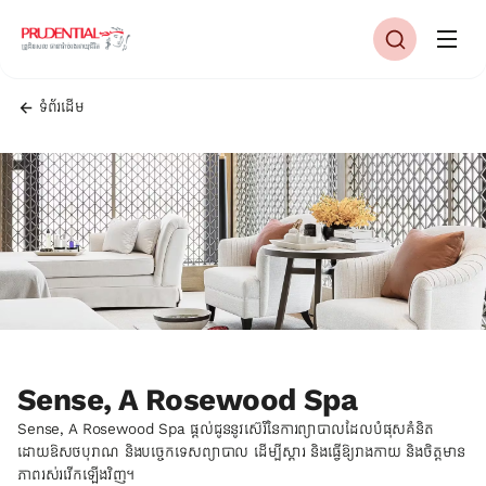
ទំព័រដើម
Sense, A Rosewood Spa
Sense, A Rosewood Spa ផ្តល់ជូននូវស៊េរីនៃការព្យាបាលដែលបំផុសគំនិត
ដោយឱសថបុរាណ និងបច្ចេកទេសព្យាបាល ដើម្បីស្តារ និងធ្វើឱ្យរាងកាយ និងចិត្តមាន
ភាពរស់រវើកឡើងវិញ។