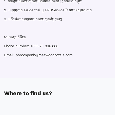
1. ពិនិត្យមើលការបញ្ចុះតម្លៃនៅលើគេហទំព័រ ព្រូដិនសលកម្ពុជា
2. បង្ហាញកាត Prudential ឬ PRUService ដែលមានសុពលភាព
3. ហើយរីករាយទទួលយកការបញ្ចុះតម្លៃភ្លាមៗ
សេវាកម្មអតិថិជន
Phone number: +855 23 936 888
Email: phnompenh@rosewoodhotels.com
Where to find us?