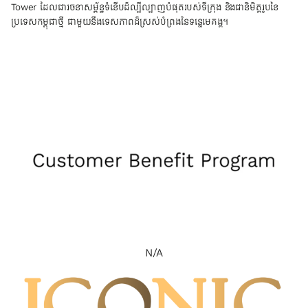
Tower ដែលជារចនាសម្ព័ន្ធទំនើបដ៏ល្បីល្បាញបំផុតរបស់ទីក្រុង និងជានិមិត្តរូបនៃ
ប្រទេសកម្ពុជាថ្មី ជាមួយនឹងទេសភាពដ៏ស្រស់បំព្រងនៃទន្លេមេគង្គ។
N/A