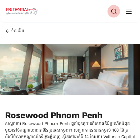
ទំព័រដើម
Rosewood Phnom Penh
សណ្ឋាគារ Rosewood Phnom Penh ផ្តល់ជូននូវបទពិសោធន៍ដ៏ប្រណីតបំផុត
មួយនៅចំកណ្តាលរាជធានីនៃប្រទេសកម្ពុជា។ សណ្ឋាគារនេះមានកម្ពស់ 188 ម៉ែត្រ
ពីលើចំណុចកណ្តាលនៃទីក្រុងភ្នំពេញ ស្ថិតនៅជាន់ទី 14 នៃអគារ Vattanac Capital