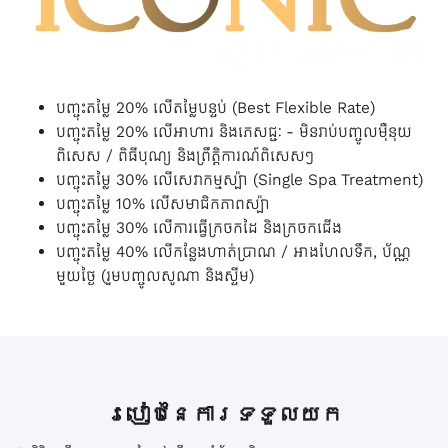
បញ្ចុះតម្លៃ 20% លើតម្លៃបន្ទប់ (Best Flexible Rate)
បញ្ចុះតម្លៃ 20% លើអាហារ និងភេសជ្ជៈ - មិនរាប់បញ្ចូលម៉ឺនុយ
ពិសេស / ពិធីបុណ្យ និងព្រឹត្តិការណ៍ពិសេសៗ
បញ្ចុះតម្លៃ 30% លើសេវាកម្មស្ប៉ា (Single Spa Treatment)
បញ្ចុះតម្លៃ 10% លើសមាជិកភាពស្ប៉ា
បញ្ចុះតម្លៃ 30% លើការធ្វើក្រចកដៃ និងក្រចកជើង
បញ្ចុះតម្លៃ 40% លើកន្លែងហាត់ប្រាណ / អាងហែលទឹក, ប័ណ្ណ
មួយថ្ងៃ (រួមបញ្ចូលសូណា និងស្ទីម)
របៀបនៃការទទួលយក