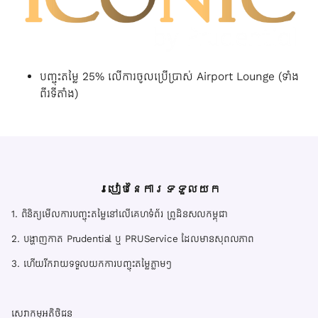
បញ្ចុះតម្លៃ 25% លើការចូលប្រើប្រាស់ Airport Lounge (ទាំង
ពីរទីតាំង)
របៀបនៃការទទួលយក
1. ពិនិត្យមើលការបញ្ចុះតម្លៃនៅលើគេហទំព័រ ព្រូដិនសលកម្ពុជា
2. បង្ហាញកាត Prudential ឬ PRUService ដែលមានសុពលភាព
3. ហើយរីករាយទទួលយកការបញ្ចុះតម្លៃភ្លាមៗ
សេវាកម្មអតិថិជន