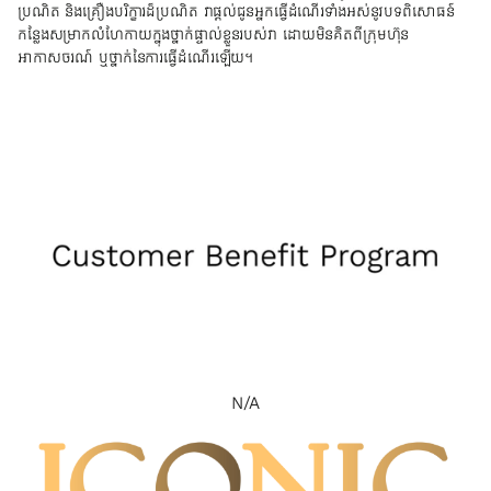
ប្រណិត និងគ្រឿងបរិក្ខារដ៏ប្រណិត វាផ្តល់ជូនអ្នកធ្វើដំណើរទាំងអស់នូវបទពិសោធន៍
កន្លែងសម្រាកលំហែកាយក្នុងថ្នាក់ផ្ទាល់ខ្លួនរបស់វា ដោយមិនគិតពីក្រុមហ៊ុន
អាកាសចរណ៍ ឬថ្នាក់នៃការធ្វើដំណើរឡើយ។
N/A