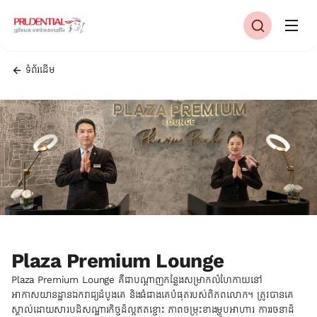
ទំព័រដើម
Plaza Premium Lounge
Plaza Premium Lounge គឺជាបណ្តាញកន្លែងសម្រាកលំហែកាយនៅ
អាកាសយានដ្ឋានឯករាជ្យដំបូងគេ និងធំជាងគេបំផុតរបស់ពិភពលោក។ ត្រូវបានគេ
ស្គាល់ដោយសារបដិសណ្ឋារកិច្ចដ៏ល្អឥតខ្ចោះ ភាពចម្រុះខាងម្ហូបអាហារ ការរចនាដ៏