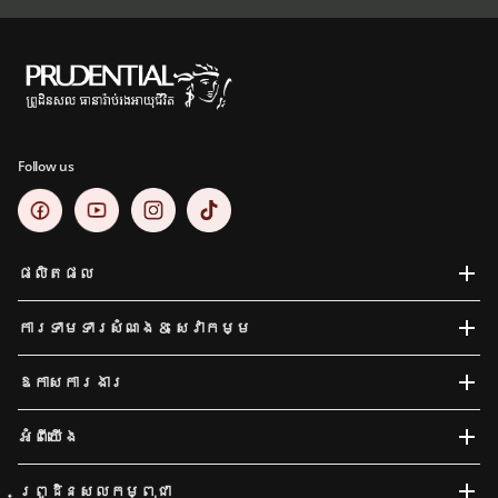
Follow us
ផលិតផល
ការទាមទារសំណង​ & សេវាកម្ម
ឱកាសការងារ
អំពីយើង
ព្រូដិនសលកម្ពុជា