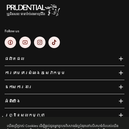
Follow us
ផលិតផល
ការទាមទារសំណង​ & សេវាកម្ម
ឱកាសការងារ
អំពីយើង
ព្រូដិនសលកម្ពុជា
យើងប្រើប្រាស់ Cookies ដើម្បីផ្តល់ជូនអ្នកនូវបទពិសោធន៍ល្អបំផុតនៅលើគេហទំព័ររបស់យើង