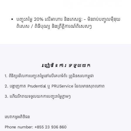
បញ្ចុះតម្លៃ 20% លើអាហារ និងភេសជ្ជៈ - មិនរាប់បញ្ចូលម៉ឺនុយ
ពិសេស / ពិធីបុណ្យ និងព្រឹត្តិការណ៍ពិសេសៗ
របៀបនៃការទទួលយក
1. ពិនិត្យមើលការបញ្ចុះតម្លៃនៅលើគេហទំព័រ ព្រូដិនសលកម្ពុជា
2. បង្ហាញកាត Prudential ឬ PRUService ដែលមានសុពលភាព
3. ហើយរីករាយទទួលយកការបញ្ចុះតម្លៃភ្លាមៗ
សេវាកម្មអតិថិជន
Phone number: +855 23 936 860