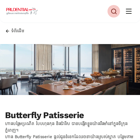
ទំព័រដើម
Butterfly Patisserie
ហាងបង្អែមប្រណីត បែបហុងកុង និង​ប៉ារីស​ បានបង្កើតខ្លួនយ៉ាងរឹងមាំនៅក្នុងទីក្រុង
ភ្នំពេញ។
ហាង Butterfly Patisserie ផ្តល់ជូននំខេកដែលរចនាយ៉ាងស្រស់ស្អាត បង្អែមតាម