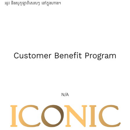
រដូវ និងសូកូឡាពិសេសៗ នៅក្នុងហាង។
N/A